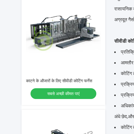
रासायनिक व
अग्रदूत गै
सीवीडी कोटि
प्रतिक्
आमतौर प
कोटिंग 
काटने के औजारों के लिए सीवीडी कोटिंग फर्नेस
प्रक्रि
सबसे अच्छी कीमत पाएं
प्रक्रि
अधिकांश
अंधे छेद,
कोटिंग