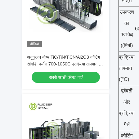
मात्रा
उपकरण
का
6
पदचिह्न
वीडियो
((मिमी)
प्रक्रिया
अनुकूलन योग्य TiC/TiN/TiCN/Al2O3 कोटिंग
सीवीडी फर्नेस 700-1050C प्रक्रिया तापमान के
तापमान
साथ
सबसे अच्छी कीमत पाएं
((°C)
पूर्ववर्ती
और
प्रक्रिया
गैसें
कोटिंग