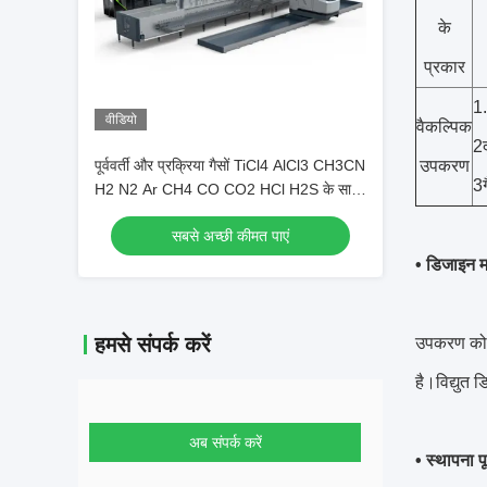
के
प्रकार
1.
वीडियो
वैकल्पिक
2
पूर्ववर्ती और प्रक्रिया गैसों TiCl4 AlCl3 CH3CN
उपकरण
3ग
H2 N2 Ar CH4 CO CO2 HCl H2S के साथ
उच्च तापमान कोटिंग प्रक्रिया उपकरण
सबसे अच्छी कीमत पाएं
• डिजाइन 
हमसे संपर्क करें
उपकरण को ग
है।विद्युत ड
अब संपर्क करें
• स्थापना पू