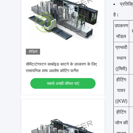
प्रतिक्
है।
उपकरण
मॉडल
प्रभावी
वीडियो
स्थान
सीमेंट/टंगस्टन कार्बाइड काटने के उपकरण के लिए
((मिमी)
रासायनिक वाष्प अवशेष कोटिंग फर्नेस
हीटिंग
सबसे अच्छी कीमत पाएं
पावर
((KW)
हीटिंग
जोन की