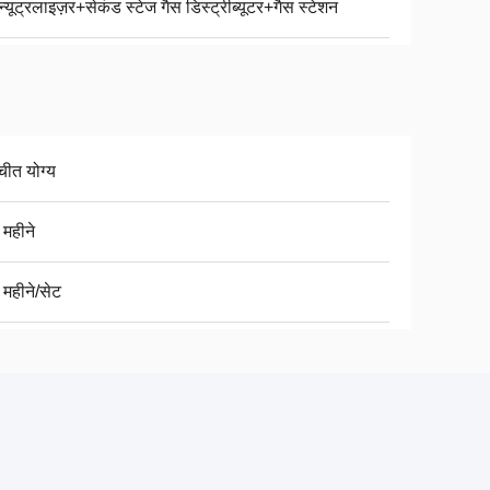
न्यूट्रलाइज़र+सेकंड स्टेज गैस डिस्ट्रीब्यूटर+गैस स्टेशन
चीत योग्य
 महीने
 महीने/सेट