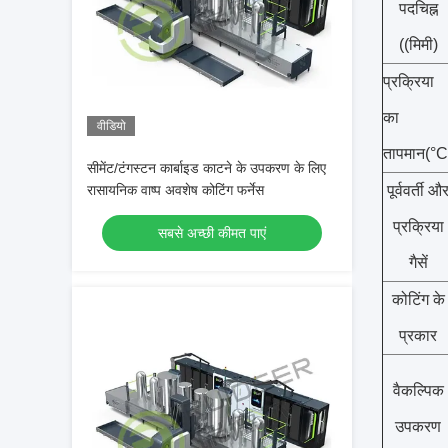
पदचिह्न
((मिमी)
प्रक्रिया
का
वीडियो
तापमान
(
°C
सीमेंट/टंगस्टन कार्बाइड काटने के उपकरण के लिए
रासायनिक वाष्प अवशेष कोटिंग फर्नेस
पूर्ववर्ती औ
प्रक्रिया
सबसे अच्छी कीमत पाएं
गैसें
कोटिंग के
प्रकार
वैकल्पिक
उपकरण