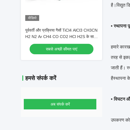
है।विद्युत ड
वीडियो
• स्थापना पू
पूर्ववर्ती और प्रक्रिया गैसों TiCl4 AlCl3 CH3CN
H2 N2 Ar CH4 CO CO2 HCl H2S के साथ
उच्च तापमान कोटिंग प्रक्रिया उपकरण
हमारे कारख
सबसे अच्छी कीमत पाएं
तरह से इकट्
जाती हैं। स
हमसे संपर्क करें
हैस्थापना क
• विघटन औ
अब संपर्क करें
उपकरण को क