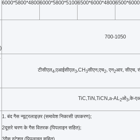
6000*5800*4800
6000*5800*5100
6500*6000*4800
6500*6000
700-1050
)
र
टीसीएल
,एआईसीएल
,CH
सीएन,एच
, एन
आर, सीएच, 
4
3
3
2
2
TiC,TiN,TiCN,a-AL
ओ
,के-ए
2
3
1. बंद गैस न्यूट्रलाइज़र (समावेश निकासी उपकरण);
2दूसरे चरण के गैस वितरक (पिपलाइन सहित);
3गैस स्टेशन (पिपलाइन सहित)