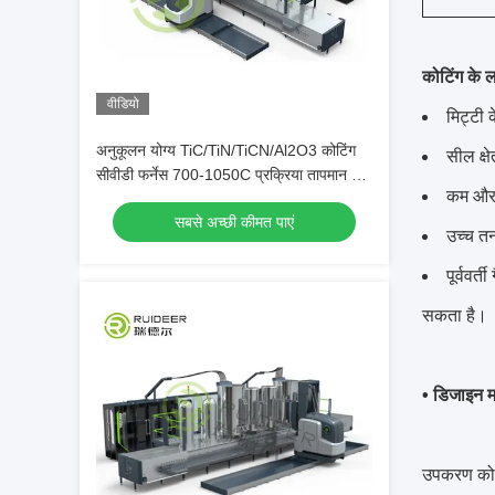
कोटिंग के 
वीडियो
मिट्टी 
अनुकूलन योग्य TiC/TiN/TiCN/Al2O3 कोटिंग
सील क्ष
सीवीडी फर्नेस 700-1050C प्रक्रिया तापमान के
कम और 
साथ
सबसे अच्छी कीमत पाएं
उच्च तन
पूर्ववर
सकता है।
• डिजाइन 
उपकरण को ग