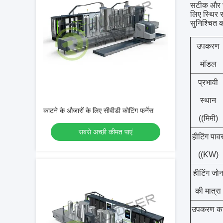
सटीक और सम
लिए स्थिर स
सुनिश्चित 
उपकरण
मॉडल
प्रभावी
स्थान
काटने के औजारों के लिए सीवीडी कोटिंग फर्नेस
((मिमी)
सबसे अच्छी कीमत पाएं
हीटिंग पाव
((KW)
हीटिंग जो
की मात्रा
उपकरण क