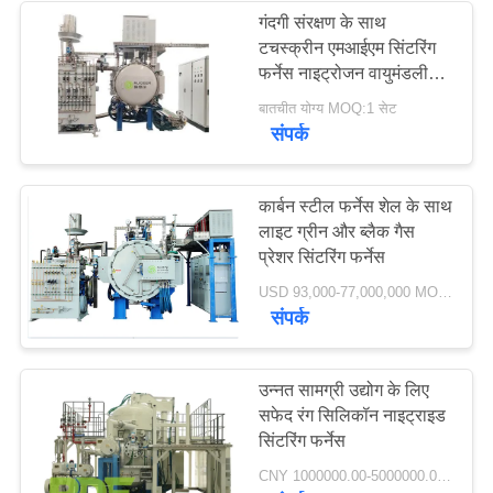
गंदगी संरक्षण के साथ
टचस्क्रीन एमआईएम सिंटरिंग
38
फर्नेस नाइट्रोजन वायुमंडलीय
गैस
बातचीत योग्य MOQ:1 सेट
उच्च तापमान वैक्यूम भट्ठी
संपर्क
कार्बन स्टील फर्नेस शेल के साथ
लाइट ग्रीन और ब्लैक गैस
प्रेशर सिंटरिंग फर्नेस
43
USD 93,000-77,000,000 MOQ:1 सेट
संपर्क
वैक्यूम हीट ट्रीटमेंट फर्नेस
उन्नत सामग्री उद्योग के लिए
सफेद रंग सिलिकॉन नाइट्राइड
सिंटरिंग फर्नेस
CNY 1000000.00-5000000.00 MOQ:1 सेट