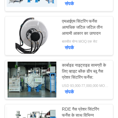
संपर्क
गुणवत्ता
नियंत्रण
एमआईएम सिंटरिंग फर्नेस
75
अत्यधिक जटिल जटिल तीन
आयामी आकार का उत्पादन
वैक्यूम सिंटरिंग फर्नेस
हमसे
बातचीत योग्य MOQ:एक सेट
संपर्क
संपर्क
करें
कार्बाइड नाइट्राइड सामग्री के
लिए व्हाइट ब्लैक डीप ब्लू गैस
उद्धरण
प्रेशर सिंटरिंग फर्नेस:
49
मांगें
USD 93,000-77,000,000 MOQ:एक सेट
संपर्क
एमआईएम सिंटरिंग फर्नेस
साइटमैप
RDE गैस प्रेशर सिंटरिंग
गोपनीयता
फर्नेस के साथ विभिन्न