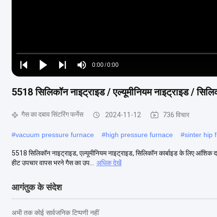
Loaded
:
0%
0:00
/
0:00
Play
Play
Play
Mute
Current
Duration
next
next
5518 सिलिकॉन नाइट्राइड / एल्यूमीनियम नाइट्राइड / सिलिकॉ
Time
गैस का दबाव सिंटरिंग फर्नेस
2024-11-12
736 विचार
#
vacuum pressure furnace
#
high pressure furnace
#
sinter hip
5518 सिलिकॉन नाइट्राइड, एल्यूमीनियम नाइट्राइड, सिलिकॉन कार्बाइड के लिए आंशिक दबाव से
हीट उपचार वापस भरने गैस का उप...
अधिक देखें
आगंतुक के संदेश
अभी तक कोई सार्वजनिक टिप्पणी नहीं