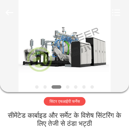
Ruideer
Metallurgy
Equipment
Manufacturing
Co.,Ltd.
All
Rights
Reserved.
घर
उत्पाद
हमारे
बारे
में
सिंटर एचआईपी फर्नेस
कारखाने
का
सीमेंटेड कार्बाइड और सर्मेट के विशेष सिंटरिंग के
लिए तेजी से ठंडा भट्ठी
दौरा