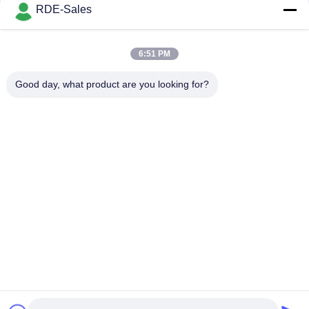
करने के लिए।
संपर्क
RDE-Sales
6:51 PM
लोकप्रिय श्रेणियां
सभी
Good day, what product are you looking for?
सिंटर एचआईपी फर्नेस
गैस का दबाव सिंटरिंग फर्नेस
वैक्यूम सिंटरिंग फर्नेस
एमआईएम सिंटरिंग फर्नेस
धातु सिंटरिंग फर्नेस
औद्योगिक वैक्यूम भट्ठी
उच्च तापमान वैक्यूम भट्ठी
वैक्यूम हीट ट्रीटमेंट फर्नेस
सदस्यता लें