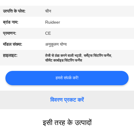
उत्पत्ति के प्लेस:
चीन
गुणवत्ता
ब्रांड नाम:
Ruideer
नियंत्रण
प्रमाणन:
CE
हमसे
मॉडल संख्या:
अनुकूलन योग्य
संपर्क
हाइलाइट:
,
,
तेजी से ठंडा करने वाली भट्ठी
सर्मेट्स सिंटरिंग फर्नेस
सीमेंट कार्बाइड सिंटरिंग फर्नेस
करें
हमसे संपर्क करें!
उद्धरण
मांगें
विवरण प्रकट करें
साइटमैप
इसी तरह के उत्पादों
गोपनीयता