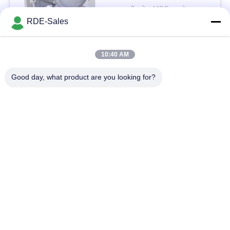
बातचीत योग्य MOQ:एक सेट
संपर्क
RDE-Sales
10:40 AM
लोकप्रिय श्रेणियां
सभी
Good day, what product are you looking for?
सिंटर एचआईपी फर्नेस
गैस का दबाव सिंटरिंग फर्नेस
वैक्यूम सिंटरिंग फर्नेस
एमआईएम सिंटरिंग फर्नेस
धातु सिंटरिंग फर्नेस
औद्योगिक वैक्यूम भट्ठी
उच्च तापमान वैक्यूम भट्ठी
वैक्यूम हीट ट्रीटमेंट फर्नेस