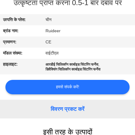
उत्कृष्टता प्राप्त करना 0.5-1 बार दबाव पर
गुणवत्ता
उत्पत्ति के प्लेस:
चीन
नियंत्रण
ब्रांड नाम:
Ruideer
हमसे
प्रमाणन:
CE
संपर्क
मॉडल संख्या:
वाईटीएल
करें
हाइलाइट:
,
आरडीई सिलिकॉन कार्बाइड सिंटरिंग फर्नेस
डिवैक्सिंग सिलिकॉन कार्बाइड सिंटरिंग फर्नेस
उद्धरण
हमसे संपर्क करें!
मांगें
विवरण प्रकट करें
साइटमैप
इसी तरह के उत्पादों
गोपनीयता