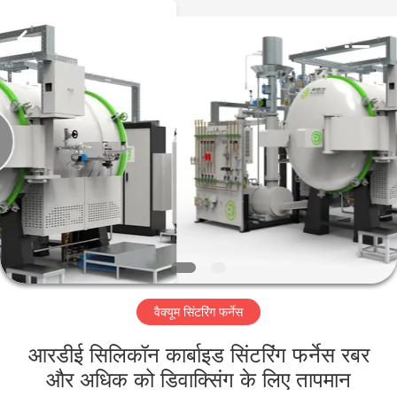
Ruideer
Metallurgy
Equipment
Manufacturing
Co.,Ltd.
All
Rights
Reserved.
घर
उत्पाद
हमारे
बारे
में
वैक्यूम सिंटरिंग फर्नेस
कारखाने
का
आरडीई सिलिकॉन कार्बाइड सिंटरिंग फर्नेस रबर
और अधिक को डिवाक्सिंग के लिए तापमान
दौरा