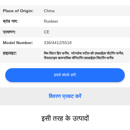
Place of Origin:
China
गुणवत्ता
ब्रांड नाम:
Ruideer
नियंत्रण
प्रमाणन:
CE
हमसे
Model Number:
336/4412/5518
संपर्क
हाइलाइट:
,
,
मिम सिंटर हिप फर्नेस
स्टेनलेस स्टील की एमआईएम सेंटरिंग फर्नेस
रीयलटाइम डायनामिक मॉनिटरिंग एमआईएम सिंटरिंग फर्नेस
करें
हमसे संपर्क करें!
उद्धरण
मांगें
विवरण प्रकट करें
साइटमैप
इसी तरह के उत्पादों
गोपनीयता