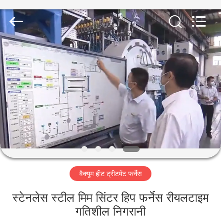
Ruideer
Metallurgy
Equipment
Manufacturing
Co.,Ltd.
All
Rights
Reserved.
घर
उत्पाद
हमारे
बारे
में
वैक्यूम हीट ट्रीटमेंट फर्नेस
कारखाने
का
स्टेनलेस स्टील मिम सिंटर हिप फर्नेस रीयलटाइम
गतिशील निगरानी
दौरा