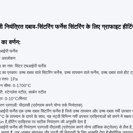
 नियंत्रित दबाव-सिंटरिंग फर्नेस सिंटरिंग के लिए ग्राफाइट हीटि
 का वर्णन:
आईपी फर्नेस
का अवलोकन
द का नाम: सिंटर एचआईपी फर्नेस
द का प्रकारः उच्च दबाव वाले सिंटरिंग फर्नेस, उच्च तापमान वाले फर्नेस, उच्च दबाव वाले हीट ट्र
ूम स्तरः 1Pa
ान सीमाः 0-1700°C
री: स्टेनलेस स्टील, कार्बन स्टील
दरः 0-10°C/मिनट
्रण प्रणाली: पीएलसी (प्रोग्राम करने योग्य तर्क नियंत्रक)
आईपी फर्नेस एक उच्च दबाव सिंटरिंग फर्नेस है जिसे उच्च तापमान और उच्च दबाव गर्मी उपचार 
के तापमान के दायरे के साथ, यह भट्ठी विभिन्न गर्मी उपचार प्रक्रियाओं को करने में सक्षम है
 है,हीटिंग प्रक्रिया पर सटीक नियंत्रण की अनुमति देता है.
आईपी फर्नेस की नियंत्रण प्रणाली पीएलसी (प्रोग्राम करने योग्य लॉजिक कंट्रोलर) से लैस है
त करता है।यह आसान संचालन और भट्ठी की निगरानी के लिए अनुमति देता हैऔद्योगिक उत्पादन