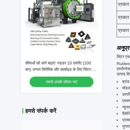
प्रकार
प्रकार
प्रकार
अनुप्
सिंटर एच
सीमाओं को आगे बढ़ाएंः रुइडर 10 एमपीए (100
Ruideer 
एयरोस्पे
बार) उन्नत सिरेमिक और कार्बाइड के लिए सिंटर-
उत्पाद वि
एचआईपी फर्नेस
ब्रां
सबसे अच्छी कीमत पाएं
मॉडल
उत्पत
प्रम
न्यून
हमसे संपर्क करें
पैकेज
प्रस
भुगता