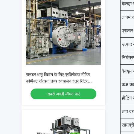
वैक्यूम 
तापमान
प्रकार
उत्पाद
नियंत्
वैक्यूम 
पाउडर धातु विज्ञान के लिए प्रतिरोधक हीटिंग
कॉम्पैक्ट संरचना उच्च स्वचालन स्तर सिंटर
कक्ष 
एचआईपी भट्टी
सबसे अच्छी कीमत पाएं
हीटिंग
ताप दर
सामग्र