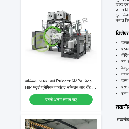
सिंटर एच
उन्नत डि
कुल मिला
उन्नत वि
विशेषत
उत्पा
प्रका
हीटि
ताप 
वैक्य
तापम
उच्च 
अधिकतम घनत्वः क्यों Ruideer 6MPa सिंटर-
प्रेश
HIP भट्ठी प्रीमियम कार्बाइड सम्मिलन और रॉड के
उच्च
लिए अंतिम समाधान है
सबसे अच्छी कीमत पाएं
तकनीक
तकनीक