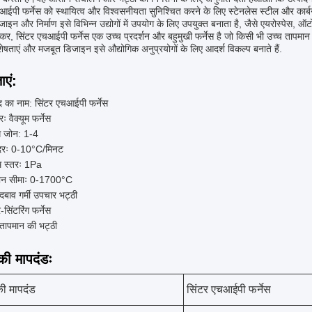
आईपी फर्नेस को स्थायित्व और विश्वसनीयता सुनिश्चित करने के लिए स्टेनलेस स्टील और कार्ब
जाइन और निर्माण इसे विभिन्न उद्योगों में उपयोग के लिए उपयुक्त बनाता है, जैसे एयरोस्पेस, 
कर, सिंटर एचआईपी फर्नेस एक उच्च प्रदर्शन और बहुमुखी फर्नेस है जो किसी भी उच्च तापमा
शेषताएं और मजबूत डिजाइन इसे औद्योगिक अनुप्रयोगों के लिए आदर्श विकल्प बनाते हैं.
ाएं:
द का नाम: सिंटर एचआईपी फर्नेस
रः वैक्यूम फर्नेस
ंग जोन: 1-4
दरः 0-10°C/मिनट
ूम स्तरः 1Pa
ान सीमाः 0-1700°C
दबाव गर्मी उपचार भट्ठी
र-सिंटरिंग फर्नेस
 तापमान की भट्ठी
ी मापदंडः
ी मापदंड
सिंटर एचआईपी फर्नेस