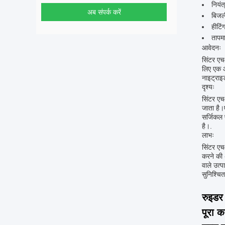
नियंत
अब संपर्क करें
बिजल
हीटिं
तापम
आवेदनः
सिंटर एच
लिए एक आ
नाइट्राइ
दृश्यः
सिंटर एचआ
जाता है।
सर्जिकल 
है।.
लाभः
सिंटर एचआ
करने की 
वाले उत्प
सुनिश्चि
रुइडर
पूरा 