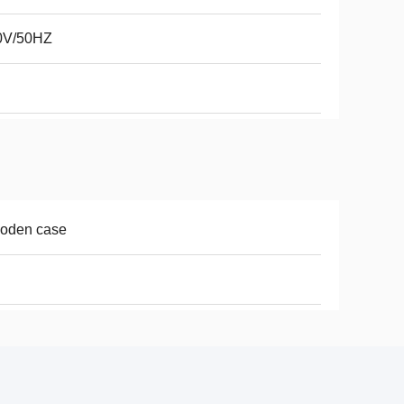
0V/50HZ
oden case