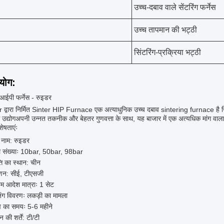
उच्च-दबाव वाले सेंटरिंग फर्नेस
उच्च तापमान की भट्ठी
सिंटरिंग-प्रक्रिया भट्ठी
रयोग:
आईपी फर्नेस - रुइडर
द्वारा निर्मित Sinter HIP Furnace एक अत्याधुनिक उच्च दबाव sintering furnace है जिसे व
स उद्योगअपनी उन्नत तकनीक और बेहतर गुणवत्ता के साथ, यह बाजार में एक अत्यधिक मांग वाला
शेषताएंः
ड नाम: रुइडर
 संख्याः 10bar, 50bar, 98bar
्ति का स्थान: चीन
ाणन: सीई, टीएसजी
तम आदेश मात्राः 1 सेट
िंग विवरणः लकड़ी का मामला
व का समयः 5-6 महीने
न की शर्तें: टी/टी