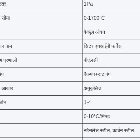
स्तर
1Pa
 सीमा
0-1700°C
वैक्यूम ओवन
 का नाम
सिंटर एचआईपी फर्नेस
रण प्रणाली
पीएलसी
पंप
बैकपंप+रूट पंप
का आकार
अनुकूलित
 जोन
1-4
0-10°C/मिनट
ी
स्टेनलेस स्टील, कार्बन स्टील