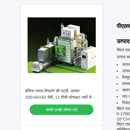
पीएलसी
उत्पाद
सिंटर एच
उत्पाद 
उत्पा
उत्पा
वैक्य
तापम
सामग्
क्षैतिज जस्ता पिघलने की भट्ठी, आयामः
ताप 
100×60×50 सेमी, 12 पीसी ग्रेफाइट नावों से
नियंत
सुसज्जित
सिंटर एच
सबसे अच्छी कीमत पाएं
0-1700°C 
10°C/min
सिंटर एच
सुनिश्चि