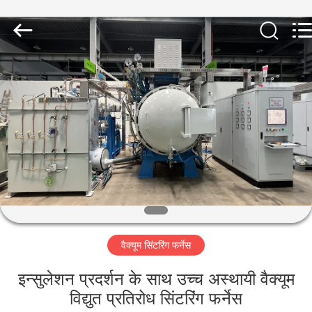
Ruideer
Metallurgy
Equipment
Manufacturing
Co.,Ltd.
All
Rights
Reserved.
घर
उत्पाद
हमारे
बारे
में
वैक्यूम सिंटरिंग फर्नेस
कारखाने
का
इन्सुलेशन प्रदर्शन के साथ उच्च अस्थायी वैक्यूम
विद्युत प्रतिरोध सिंटरिंग फर्नेस
दौरा