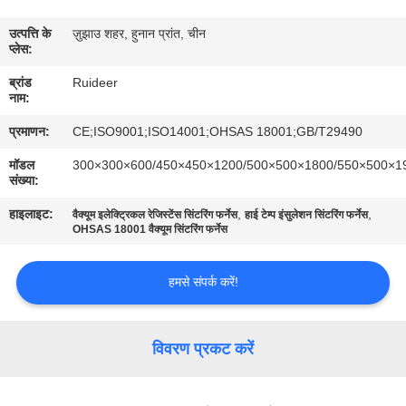
उत्पत्ति के
ज़ुझाउ शहर, हुनान प्रांत, चीन
गुणवत्ता
प्लेस:
नियंत्रण
ब्रांड
Ruideer
नाम:
हमसे
प्रमाणन:
CE;ISO9001;ISO14001;OHSAS 18001;GB/T29490
संपर्क
मॉडल
300×300×600/450×450×1200/500×500×1800/550×500×1
संख्या:
करें
हाइलाइट:
,
,
वैक्यूम इलेक्ट्रिकल रेजिस्टेंस सिंटरिंग फर्नेस
हाई टेम्प इंसुलेशन सिंटरिंग फर्नेस
OHSAS 18001 वैक्यूम सिंटरिंग फर्नेस
उद्धरण
मांगें
हमसे संपर्क करें!
साइटमैप
विवरण प्रकट करें
गोपनीयता