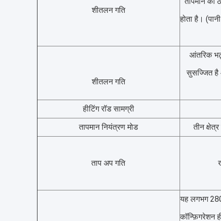
तापमान का ठ
शीतलन गति
होता है। (पान
आंतरिक भट्ट
सुसज्जित है 
शीतलन गति
हीटिंग रॉड सामग्री
तापमान नियंत्रण मोड
तीन क्षेत्
ताप अप गति
यह लगभग 280KV
कॉन्फ़िगरेशन ह