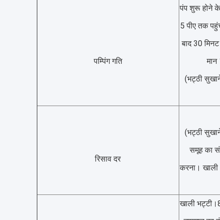
पंप शुरू होने 
5 पीए तक पहुं
बाद 30 मिनट क
पम्पिंग गति
मान 
(भट्ठी सुखान
(भट्ठी सुखान
समूह का स
रिसाव दर
करना। खाली भट
खाली भट्टी।