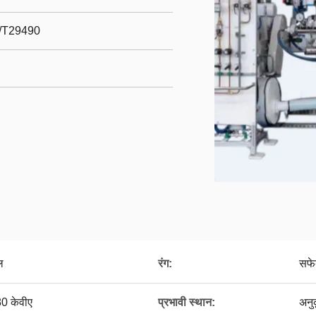
/T29490
ल
रंग:
सफेद
80 केवीए
प्रभावी स्थान:
अनु