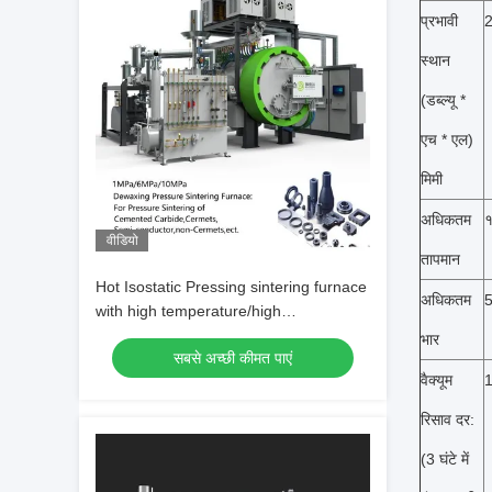
प्रभावी
स्थान
(डब्ल्यू *
एच * एल)
मिमी
अधिकतम
वीडियो
तापमान
Hot Isostatic Pressing sintering furnace
अधिकतम
5
with high temperature/high
pressure/Inert gas protection
भार
सबसे अच्छी कीमत पाएं
वैक्यूम
1
रिसाव दर:
(3 घंटे में