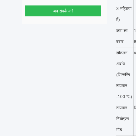
3 भट्टियां
अब संपर्क करें
हैं)
काम का
1
दबाव
6
शीतलन
४
अवधि
(सिन्टरिंग
तापमान
-100 ℃)
तापमान
स
नियंत्रण
मोड