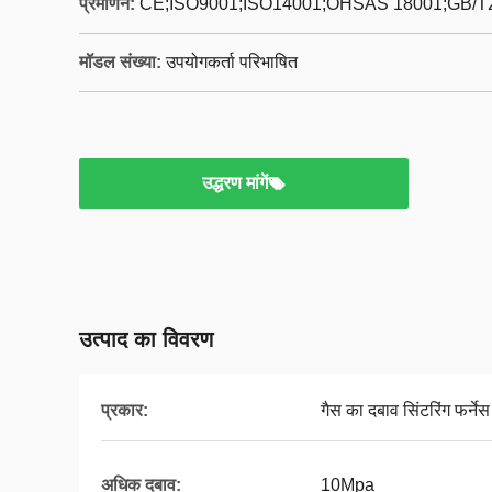
प्रमाणन:
CE;ISO9001;ISO14001;OHSAS 18001;GB/T
मॉडल संख्या:
उपयोगकर्ता परिभाषित
उद्धरण मांगें
उत्पाद का विवरण
प्रकार:
गैस का दबाव सिंटरिंग फर्नेस
अधिक दबाव:
10Mpa