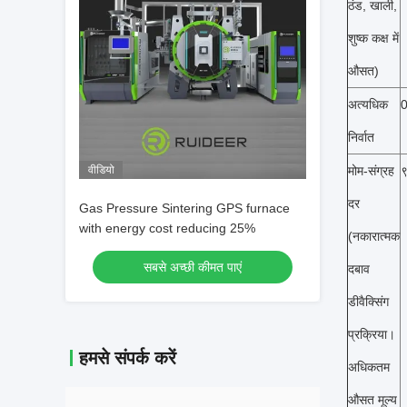
ठंड, खाली,
शुष्क कक्ष में
औसत)
अत्यधिक
निर्वात
वीडियो
मोम-संग्रह
दर
Gas Pressure Sintering GPS furnace
with energy cost reducing 25%
(नकारात्मक
सबसे अच्छी कीमत पाएं
दबाव
डीवैक्सिंग
प्रक्रिया।
हमसे संपर्क करें
अधिकतम
औसत मूल्य