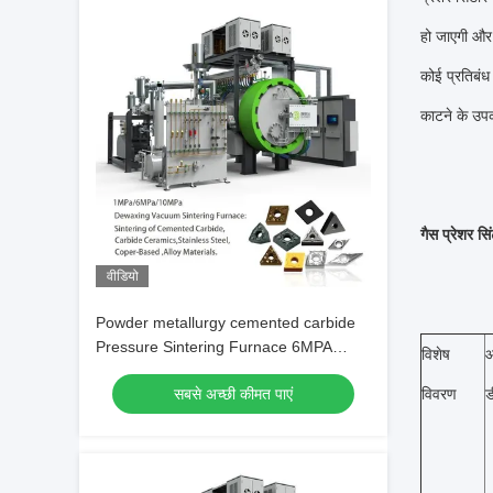
हो जाएगी और 
कोई प्रतिबंध 
काटने के उपक
गैस प्रेशर सि
वीडियो
Powder metallurgy cemented carbide
Pressure Sintering Furnace 6MPA
विशेष
आ
1600℃
सबसे अच्छी कीमत पाएं
विवरण
ड