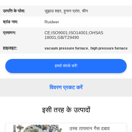
उत्पत्ति के प्लेस:
ज़ुझाउ शहर, हुनान प्रांत, चीन
गुणवत्ता
ब्रांड नाम:
Ruideer
नियंत्रण
प्रमाणन:
CE;ISO9001;ISO14001;OHSAS
18001;GB/T29490
हमसे
हाइलाइट:
,
vacuum pressure furnace
high pressure furnace
संपर्क
करें
हमसे संपर्क करें!
उद्धरण
विवरण प्रकट करें
मांगें
इसी तरह के उत्पादों
साइटमैप
गोपनीयता
उच्च तापमान गैस दबाव