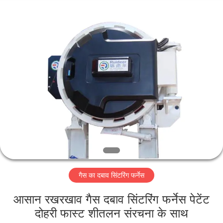
Ruideer
Metallurgy
Equipment
Manufacturing
Co.,Ltd.
All
Rights
Reserved.
घर
उत्पाद
हमारे
बारे
में
गैस का दबाव सिंटरिंग फर्नेस
कारखाने
का
आसान रखरखाव गैस दबाव सिंटरिंग फर्नेस पेटेंट
दोहरी फास्ट शीतलन संरचना के साथ
दौरा