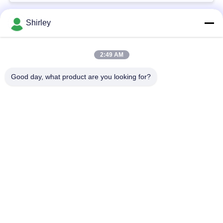
Shirley
लोकप्रिय श्रेणियां
सभी
2:49 AM
सिंटर एचआईपी फर्नेस
गैस का दबाव सिंटरिंग फर्नेस
Good day, what product are you looking for?
वैक्यूम सिंटरिंग फर्नेस
एमआईएम सिंटरिंग फर्नेस
धातु सिंटरिंग फर्नेस
औद्योगिक वैक्यूम भट्ठी
उच्च तापमान वैक्यूम भट्ठी
वैक्यूम हीट ट्रीटमेंट फर्नेस
सदस्यता लें