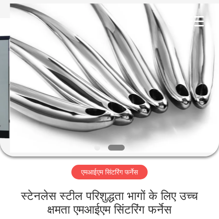
Ruideer
Metallurgy
Equipment
Manufacturing
Co.,Ltd.
All
Rights
Reserved.
घर
उत्पाद
हमारे
बारे
में
एमआईएम सिंटरिंग फर्नेस
कारखाने
का
स्टेनलेस स्टील परिशुद्धता भागों के लिए उच्च
क्षमता एमआईएम सिंटरिंग फर्नेस
दौरा