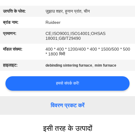
उत्पत्ति के प्लेस:
ज़ुझाउ शहर, हुनान प्रांत, चीन
गुणवत्ता
ब्रांड नाम:
Ruideer
नियंत्रण
प्रमाणन:
CE;ISO9001;ISO14001;OHSAS
18001;GB/T29490
हमसे
मॉडल संख्या:
400 * 400 * 1200/400 * 400 * 1500/500 * 500
संपर्क
* 1800 मिमी
करें
हाइलाइट:
,
debinding sintering furnace
mim furnace
उद्धरण
हमसे संपर्क करें!
मांगें
विवरण प्रकट करें
साइटमैप
इसी तरह के उत्पादों
गोपनीयता